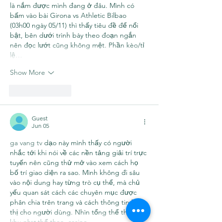
là nắm được mình đang ở đâu. Mình có 
bấm vào bài Girona vs Athletic Bilbao 
(03h00 ngày 05/11) thì thấy tiêu đề để nổi 
bật, bên dưới trình bày theo đoạn ngắn 
nên đọc lướt cũng không mệt. Phần kèo/tỉ 
lệ…
Show More
Like
Reply
Guest
Jun 05
ga vang tv
 dạo này mình thấy có người 
nhắc tới khi nói về các nền tảng giải trí trực 
tuyến nên cũng thử mở vào xem cách họ 
bố trí giao diện ra sao. Mình không đi sâu 
vào nội dung hay từng trò cụ thể, mà chủ 
yếu quan sát cách các chuyên mục được 
phân chia trên trang và cách thông tin hiển 
thị cho người dùng. Nhìn tổng thể thì các 
khu như thể thao, casino,…