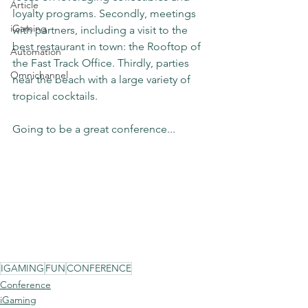
Article
loyalty programs. Secondly, meetings 
iGaming
with partners, including a visit to the 
best restaurant in town: the Rooftop of 
Automation
the Fast Track Office. Thirdly, parties 
Omnichannel
near the beach with a large variety of 
tropical cocktails. 
Going to be a great conference...
IGAMING
FUN
CONFERENCE
Conference
iGaming