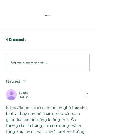
4 Comments
Write a comment...
5 CRM Principles That
ChiefsClash | iGam
Actually Move the Needle in
Conference Season
2026
Newest
Guest
Jul 06
https://keonhacai5.com/
 mình ghé thử cho 
biết vì thấy bạn bè share, kiểu vào xem 
giao diện có dễ dùng không thôi. Ấn 
tượng đầu là trang chia nội dung thành 
từng khối nhìn khá “sạch”, lướt một vòng 