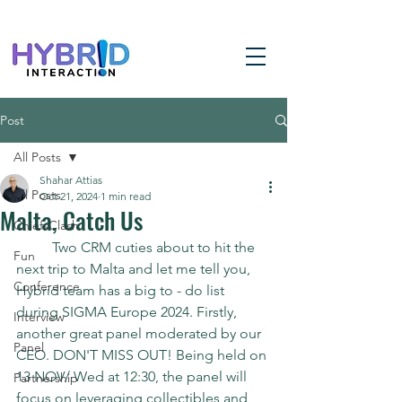
Post
All Posts
Shahar Attias
All Posts
Oct 21, 2024
1 min read
Malta, Catch Us
ChiefsClash
	Two CRM cuties about to hit the 
Fun
next trip to Malta and let me tell you, 
Conference
Hybrid team has a big to - do list 
during SIGMA Europe 2024. Firstly, 
Interview
another great panel moderated by our 
Panel
CEO. DON'T MISS OUT! Being held on 
13 NOV/ Wed at 12:30, the panel will 
Partnership
focus on leveraging collectibles and 